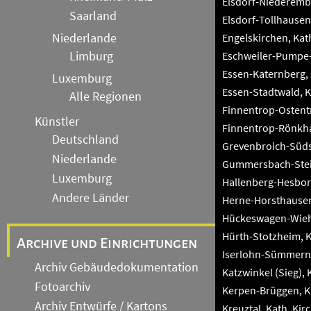
Elsdorf-Niederembt
Saarland
Elsdorf-Tollhausen
Niederlande
Engelskirchen, Kath
Limburg
Eschweiler-Pumpe-S
Essen-Katernberg, 
Luxemburg
Essen-Stadtwald, K
Alle Regionen
Finnentrop-Ostentr
Künstler
Finnentrop-Rönkhau
Deutschland
Grevenbroich-Südst
Niederlande
Gummersbach-Stein
Luxemburg
Hallenberg-Hesborn
Andere Länder
Herne-Horsthausen,
Hückeswagen-Wieha
Hürth-Stotzheim, Ka
Archive und Einrichtungen
Iserlohn-Sümmern, 
Archiv Gebäudedokumentation
Katzwinkel (Sieg), 
Fotoarchiv
Kerpen-Brüggen, Ka
Archiv Entwürfe / Kartons
Kreuztal, Kath. Kir