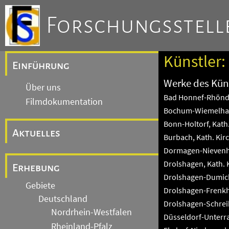
Forschungsstelle
Künstler:
Einführung
Werke des Küns
Über uns
Bad Honnef-Rhöndo
Filmdokumentation
Bochum-Wiemelhaus
Bonn-Holtorf, Kath.
Aktuelles
Burbach, Kath. Kirc
Dormagen-Nievenhe
Drolshagen, Kath. 
Erhebung
Drolshagen-Dumicke
Gebiete
Drolshagen-Frenkha
Deutschland
Drolshagen-Schreib
Nordrhein-Westfalen
Düsseldorf-Unterra
Rheinland-Pfalz