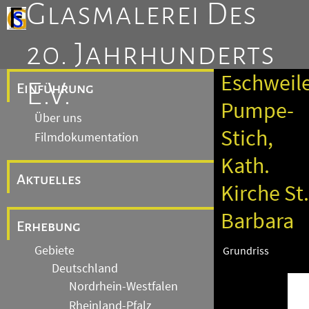
Glasmalerei Des
20. Jahrhunderts
Eschweile
E.V.
Einführung
Pumpe-
Über uns
Stich,
Filmdokumentation
Kath.
Aktuelles
Kirche St.
Barbara
Erhebung
Gebiete
Grundriss
Deutschland
Nordrhein-Westfalen
Rheinland-Pfalz