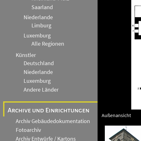
Saarland
Niederlande
Limburg
Luxemburg
Alle Regionen
Künstler
Deutschland
Niederlande
Luxemburg
Andere Länder
Archive und Einrichtungen
Außenansicht
Archiv Gebäudedokumentation
Fotoarchiv
Archiv Entwürfe / Kartons