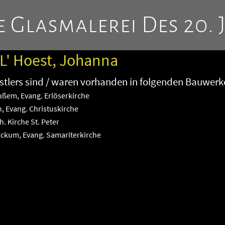
 Glasmalerei Des 20. 
 L' Hoest, Johanna
tlers sind / waren vorhanden in folgenden Bauwerk
ßem, Evang. Erlöserkirche
, Evang. Christuskirche
. Kirche St. Peter
kum, Evang. Samariterkirche