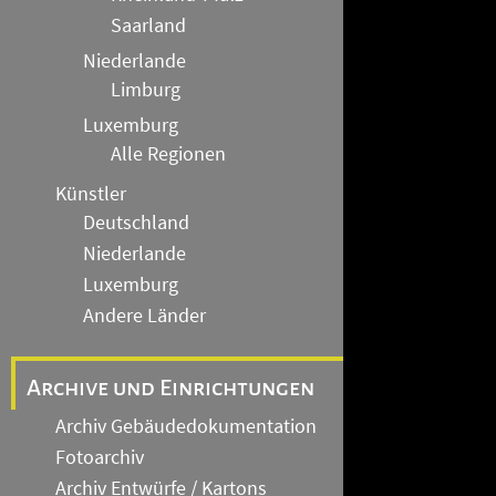
Saarland
Niederlande
Limburg
Luxemburg
Alle Regionen
Künstler
Deutschland
Niederlande
Luxemburg
Andere Länder
Archive und Einrichtungen
Archiv Gebäudedokumentation
Fotoarchiv
Archiv Entwürfe / Kartons