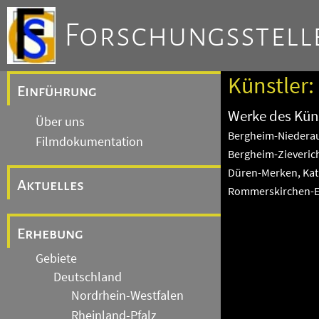
Forschungsstelle
Künstler:
Einführung
Werke des Küns
Über uns
Bergheim-Niederau
Filmdokumentation
Bergheim-Zieverich
Düren-Merken, Kath
Aktuelles
Rommerskirchen-Ec
Erhebung
Gebiete
Deutschland
Nordrhein-Westfalen
Rheinland-Pfalz