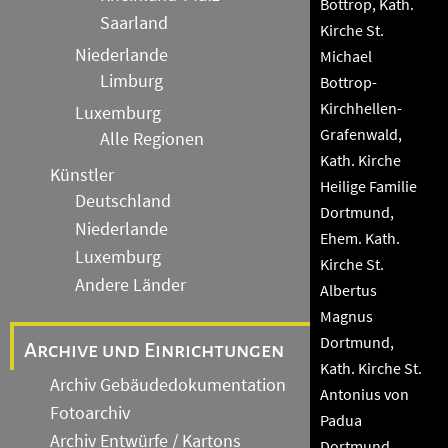
Bottrop, Kath.
Saarland
Kirche St.
Niederlande
Michael
Limburg
Bottrop-
Kirchhellen-
Luxemburg
Grafenwald,
Alle Regionen
Kath. Kirche
Künstler
Heilige Familie
Deutschland
Dortmund,
Niederlande
Ehem. Kath.
Luxemburg
Kirche St.
Andere Länder
Albertus
Magnus
Dortmund,
Archive und Einrichtungen
Kath. Kirche St.
Archiv Gebäudedokumentation
Antonius von
Fotoarchiv
Padua
Archiv Entwürfe / Kartons
Dortmund,