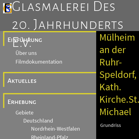
Glasmalerei Des
20. Jahrhunderts
Mülheim
E.V.
Einführung
an der
Über uns
Ruhr-
Filmdokumentation
Speldorf,
Aktuelles
Kath.
Kirche.St
Erhebung
Michael
Gebiete
Deutschland
Grundriss
Nordrhein-Westfalen
Rheinland-Pfalz