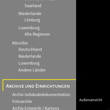
Saarland
Niederlande
Limburg
Luxemburg
Alle Regionen
Künstler
Deutschland
Niederlande
Luxemburg
Andere Länder
Archive und Einrichtungen
Archiv Gebäudedokumentation
Außenansicht
Fotoarchiv
Archiv Entwürfe / Kartons