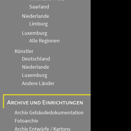
Saarland
Niederlande
Limburg
Luxemburg
Alle Regionen
Künstler
Deutschland
Niederlande
Luxemburg
Andere Länder
Archive und Einrichtungen
Archiv Gebäudedokumentation
Fotoarchiv
Archiv Entwürfe / Kartons