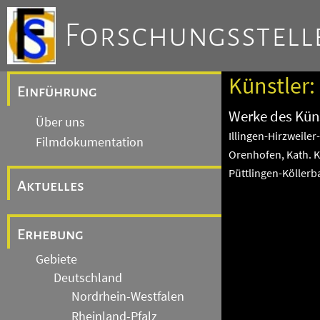
Forschungsstelle
Künstler:
Einführung
Werke des Küns
Über uns
Illingen-Hirzweiler
Filmdokumentation
Orenhofen, Kath. K
Püttlingen-Köllerb
Aktuelles
Erhebung
Gebiete
Deutschland
Nordrhein-Westfalen
Rheinland-Pfalz