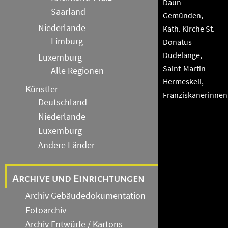
Daun-
Saarland
Gemünden,
Niederlande
Kath. Kirche St.
Limburg
Donatus
Dudelange,
Luxemburg
Saint-Martin
Alle Regionen
Hermeskeil,
Künstler
Franziskanerinnen
Deutschland
Niederlande
Luxemburg
Andere Länder
Archive und Einrichtungen
Archiv Gebäudedokumentation
Fotoarchiv
Archiv Entwürfe / Kartons