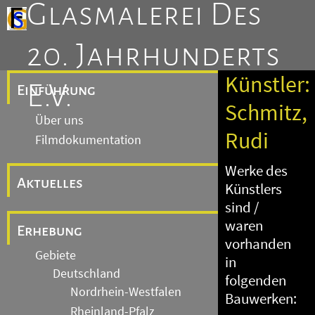
Glasmalerei Des
20. Jahrhunderts
Künstler:
E.V.
Einführung
Schmitz,
Über uns
Rudi
Filmdokumentation
Werke des
Aktuelles
Künstlers
sind /
waren
Erhebung
vorhanden
Gebiete
in
Deutschland
folgenden
Nordrhein-Westfalen
Bauwerken:
Rheinland-Pfalz