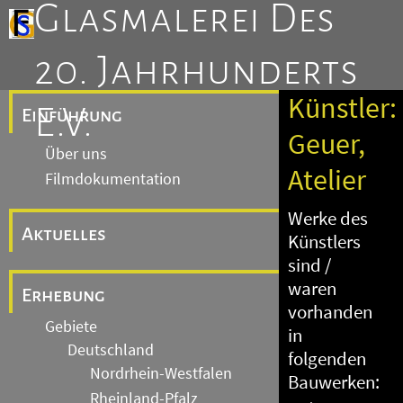
Glasmalerei Des
20. Jahrhunderts
Künstler:
E.V.
Einführung
Geuer,
Über uns
Atelier
Filmdokumentation
Werke des
Aktuelles
Künstlers
sind /
waren
Erhebung
vorhanden
Gebiete
in
Deutschland
folgenden
Nordrhein-Westfalen
Bauwerken:
Rheinland-Pfalz