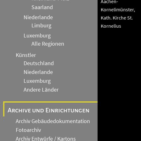
Aachen-
Saarland
Kornelimünster,
Niederlande
Kath. Kirche St.
Limburg
Kornelius
Luxemburg
Alle Regionen
Künstler
Deutschland
Niederlande
Luxemburg
Andere Länder
Archive und Einrichtungen
Archiv Gebäudedokumentation
Fotoarchiv
Archiv Entwürfe / Kartons