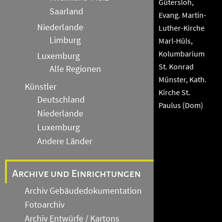
Gütersloh,
Saarland
Evang. Martin-
Niederlande
Luther-Kirche
Limburg
Marl-Hüls,
Kolumbarium
Luxemburg
St. Konrad
Alle Regionen
Münster, Kath.
Künstler
Kirche St.
Deutschland
Paulus (Dom)
Niederlande
Luxemburg
Andere Länder
Archive und Einrichtungen
Archiv Gebäudedokumentation
Fotoarchiv
Archiv Entwürfe / Kartons