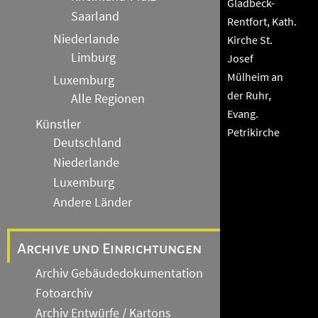
Gladbeck-
Saarland
Rentfort, Kath.
Niederlande
Kirche St.
Limburg
Josef
Mülheim an
Luxemburg
der Ruhr,
Alle Regionen
Evang.
Künstler
Petrikirche
Deutschland
Niederlande
Luxemburg
Andere Länder
Archive und Einrichtungen
Archiv Gebäudedokumentation
Fotoarchiv
Archiv Entwürfe / Kartons