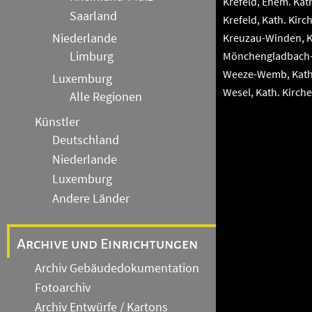
Krefeld, Ehem. Kath
Saarland
Krefeld, Kath. Kirch
Niederlande
Kreuzau-Winden, Ka
Limburg
Mönchengladbach-Mü
Weeze-Wemb, Kath, 
Luxemburg
Wesel, Kath. Kirche
Alle Regionen
Künstler
Deutschland
Niederlande
Luxemburg
Andere Länder
Archive und Einrichtungen
Archiv Gebäudedokumentation
Fotoarchiv
Archiv Entwürfe / Kartons