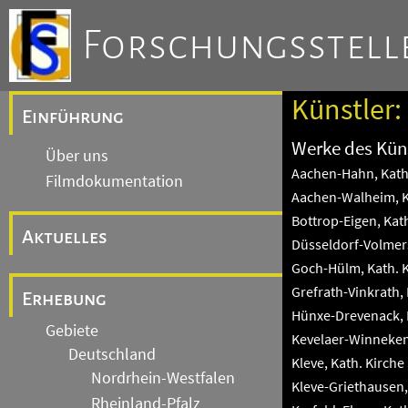
Forschungsstelle
Künstler:
Einführung
Werke des Küns
Über uns
Aachen-Hahn, Kath.
Filmdokumentation
Aachen-Walheim, Ka
Bottrop-Eigen, Kat
Aktuelles
Düsseldorf-Volmers
Goch-Hülm, Kath. K
Grefrath-Vinkrath, 
Erhebung
Hünxe-Drevenack, 
Gebiete
Kevelaer-Winneken
Deutschland
Kleve, Kath. Kirche
Nordrhein-Westfalen
Kleve-Griethausen, 
Rheinland-Pfalz