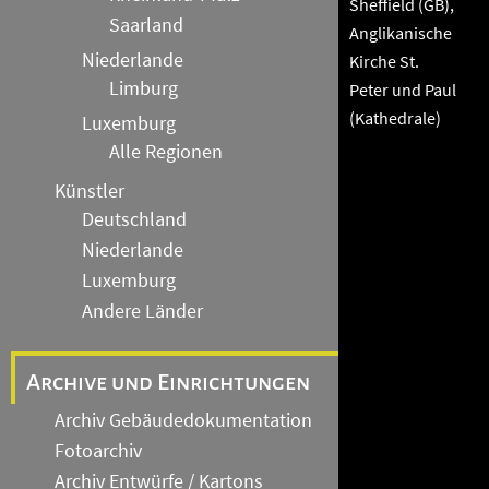
Sheffield (GB),
Saarland
Anglikanische
Niederlande
Kirche St.
Limburg
Peter und Paul
(Kathedrale)
Luxemburg
Alle Regionen
Künstler
Deutschland
Niederlande
Luxemburg
Andere Länder
Archive und Einrichtungen
Archiv Gebäudedokumentation
Fotoarchiv
Archiv Entwürfe / Kartons