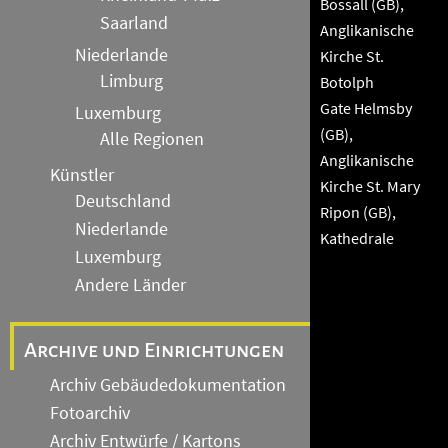
Bossall (GB),
Saarland
Anglikanische
Niederlande
Kirche St.
Limburg
Botolph
Gate Helmsby
Luxemburg
(GB),
Alle Regionen
Anglikanische
Künstler
Kirche St. Mary
Deutschland
Ripon (GB),
Niederlande
Kathedrale
Luxemburg
Andere Länder
Archive und Einrichtungen
Archiv Gebäudedokumentation
Fotoarchiv
Archiv Entwürfe / Kartons