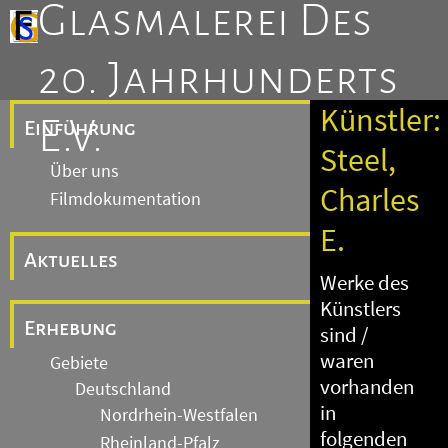
Glasmalerei Des
20. Jahrhunderts
Künstler:
E.V.
Einführung
Steel,
Über uns
Charles
Filmdokumentation
E.
Aktuelles
Werke des
Künstlers
Erhebung
sind /
waren
Gebiete
vorhanden
Deutschland
in
Nordrhein-Westfalen
folgenden
Rheinland-Pfalz