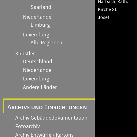
Harbach, Kath.
Saarland
Kirche St.
Niederlande
Josef
Limburg
Luxemburg
Alle Regionen
Künstler
Deutschland
Niederlande
Luxemburg
Andere Länder
Archive und Einrichtungen
Archiv Gebäudedokumentation
Fotoarchiv
Archiv Entwürfe / Kartons