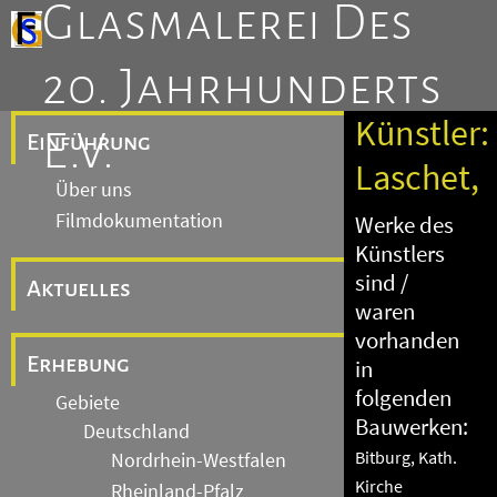
Glasmalerei Des
20. Jahrhunderts
Künstler:
E.V.
Einführung
Laschet,
Über uns
Filmdokumentation
Werke des
Künstlers
sind /
Aktuelles
waren
vorhanden
Erhebung
in
folgenden
Gebiete
Bauwerken:
Deutschland
Bitburg, Kath.
Nordrhein-Westfalen
Kirche
Rheinland-Pfalz