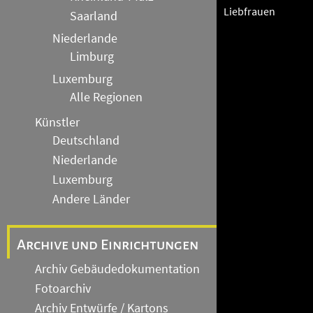
Liebfrauen
Saarland
Niederlande
Limburg
Luxemburg
Alle Regionen
Künstler
Deutschland
Niederlande
Luxemburg
Andere Länder
Archive und Einrichtungen
Archiv Gebäudedokumentation
Fotoarchiv
Archiv Entwürfe / Kartons