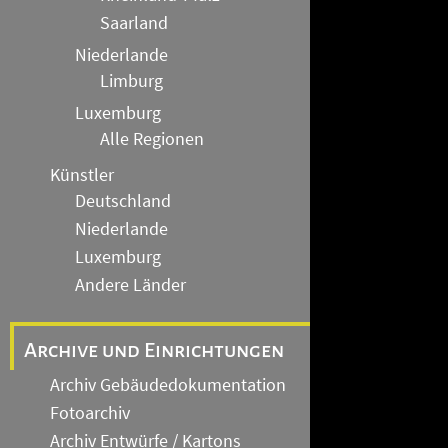
Saarland
Niederlande
Limburg
Luxemburg
Alle Regionen
Künstler
Deutschland
Niederlande
Luxemburg
Andere Länder
Archive und Einrichtungen
Archiv Gebäudedokumentation
Fotoarchiv
Archiv Entwürfe / Kartons