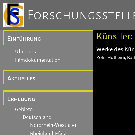
Forschungsstelle
Künstler:
Einführung
Werke des Küns
Über uns
Köln-Mülheim, Kath
Filmdokumentation
Aktuelles
Erhebung
Gebiete
Deutschland
Nordrhein-Westfalen
Rheinland-Pfalz