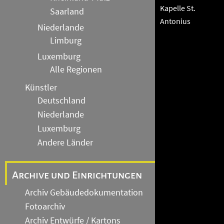
Kapelle St.
Saarland
Antonius
Niederlande
Limburg
Luxemburg
Alle Regionen
Künstler
Deutschland
Niederlande
Luxemburg
Andere Länder
Archive und Einrichtungen
Archiv Gebäudedokumentation
Fotoarchiv
Archiv Entwürfe / Kartons