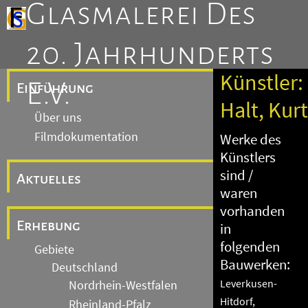
Glasmalerei Des
20. Jahrhunderts
Künstler:
E.V.
Einführung
Halt, Kurt
Über uns
Filmdokumentation
Werke des
Künstlers
sind /
Aktuelles
waren
vorhanden
Erhebung
in
folgenden
Gebiete
Bauwerken:
Deutschland
Leverkusen-
Nordrhein-Westfalen
Hitdorf,
Rheinland-Pfalz