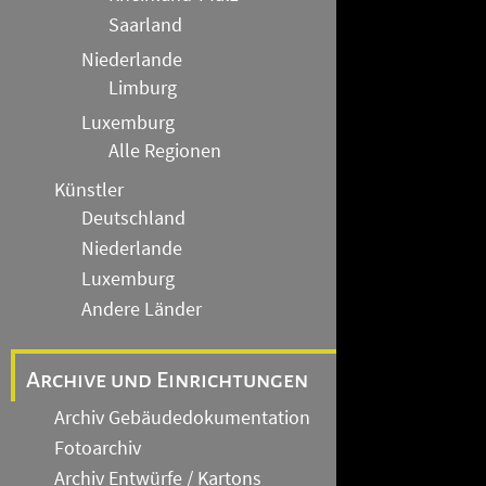
Saarland
Niederlande
Limburg
Luxemburg
Alle Regionen
Künstler
Deutschland
Niederlande
Luxemburg
Andere Länder
Archive und Einrichtungen
Archiv Gebäudedokumentation
Fotoarchiv
Archiv Entwürfe / Kartons