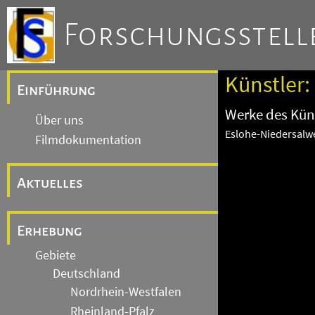
Forschungsstelle
Künstler:
Einführung
Werke des Küns
Über uns
Eslohe-Niedersalwe
Filmdokumentation
Aktuelles
Erhebung
Gebiete
Deutschland
Nordrhein-Westfalen
Rheinland-Pfalz