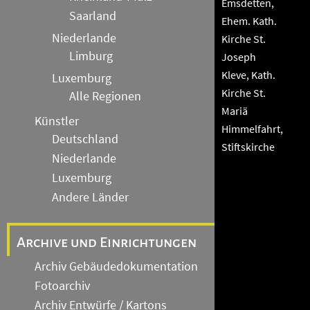
Emsdetten,
Saarland
Ehem. Kath.
Niederlande
Kirche St.
Limburg
Joseph
Kleve, Kath.
Luxemburg
Kirche St.
Alle Regionen
Mariä
Künstler
Himmelfahrt,
Deutschland
Stiftskirche
Niederlande
Luxemburg
Andere Länder
Archive und Einrichtungen
Archiv Gebäudedokumentation
Fotoarchiv
Archiv Entwürfe / Kartons