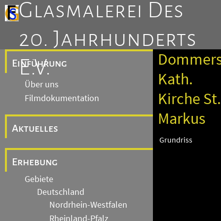
Glasmalerei Des
20. Jahrhunderts
Dommers
E.V.
Einführung
Kath.
Über uns
Kirche St.
Filmdokumentation
Markus
Aktuelles
Grundriss
Erhebung
Gebiete
Deutschland
Nordrhein-Westfalen
Rheinland-Pfalz