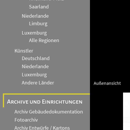
Saarland
Niederlande
Limburg
Luxemburg
Alle Regionen
Künstler
Deutschland
Niederlande
Luxemburg
Andere Länder
Außenansicht
Archive und Einrichtungen
Archiv Gebäudedokumentation
Fotoarchiv
Archiv Entwürfe / Kartons