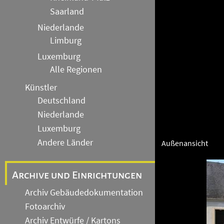
Saarland
Niederlande
Limburg
Luxemburg
Alle Regionen
Künstler
Deutschland
Niederlande
Luxemburg
Andere Länder
Außenansicht
Archive und Einrichtungen
Archiv Gebäudedokumentation
Fotoarchiv
Archiv Entwürfe / Kartons