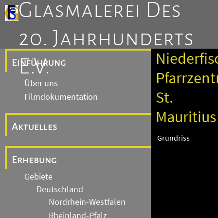
Glasmalerei Des
20. Jahrhunderts
Niederfis
E.V.
Einführung
Pfarrzen
Über uns
St.
Filmdokumentation
Mauritius
Aktuelles
Grundriss
Erhebung
Gebiete
Deutschland
Nordrhein-Westfalen
Rheinland-Pfalz