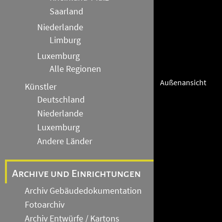
Saarland
Niederlande
Limburg
Luxemburg
Alle Regionen
Außenansicht
Künstler
Deutschland
Niederlande
Luxemburg
Andere Länder
Archive und Einrichtungen
Archiv Gebäudedokumentation
Fotoarchiv
Archiv Entwürfe / Kartons