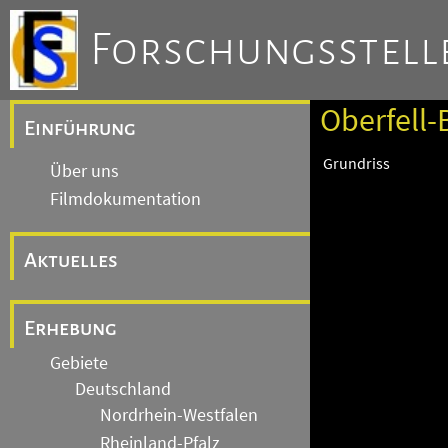
Forschungsstelle
Oberfell-
Einführung
Grundriss
Über uns
Filmdokumentation
Aktuelles
Erhebung
Gebiete
Deutschland
Nordrhein-Westfalen
Rheinland-Pfalz