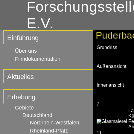
Forschungsstell
E.V.
Puderbac
Einführung
Grundriss
Über uns
Filmdokumentation
Außenansicht
Aktuelles
Innenansicht
Erhebung
7
Gebiete
La
Deutschland
Kü
Fe
Nordrhein-Westfalen
An
Rheinland-Pfalz
11