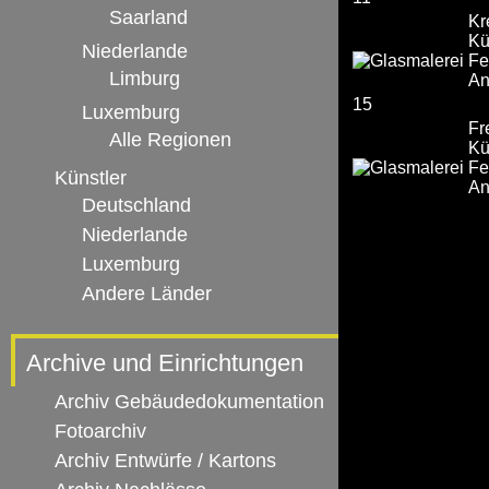
Saarland
Kr
Kü
Niederlande
Fe
Limburg
An
15
Luxemburg
Fr
Alle Regionen
Kü
Fe
Künstler
An
Deutschland
Niederlande
Luxemburg
Andere Länder
Archive und Einrichtungen
Archiv Gebäudedokumentation
Fotoarchiv
Archiv Entwürfe / Kartons