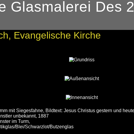
e Glasmalerei Des 2
h, Evangelische Kirche
mm mit Siegesfahne, Bildtext: Jesus Christus gestern und heute
nstler unbekannt, 1887
nster im Turm,
tikglas/Blei/Schwarzlot/Butzenglas