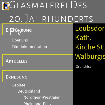
Glasmalerei Des
20. Jahrhunderts
Leubsdorf
E.V.
Einführung
Kath.
Über uns
Kirche St.
Filmdokumentation
Walburgi
Aktuelles
Grundriss
Erhebung
Gebiete
Deutschland
Nordrhein-Westfalen
Rheinland-Pfalz