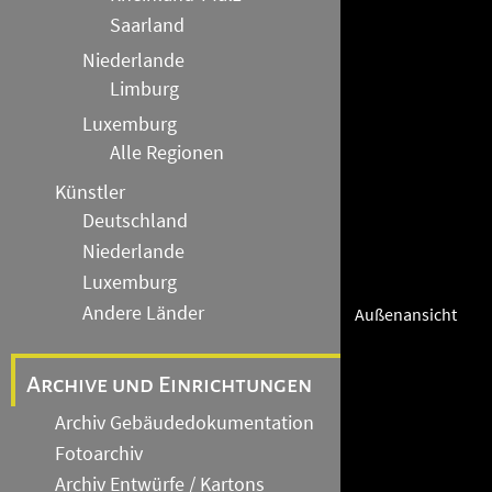
Saarland
Niederlande
Limburg
Luxemburg
Alle Regionen
Künstler
Deutschland
Niederlande
Luxemburg
Andere Länder
Außenansicht
Archive und Einrichtungen
Archiv Gebäudedokumentation
Fotoarchiv
Archiv Entwürfe / Kartons