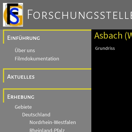
Forschungsstelle
Asbach (W
Einführung
Grundriss
Über uns
Filmdokumentation
Aktuelles
Erhebung
Gebiete
Deutschland
Nordrhein-Westfalen
Rheinland-Pfalz