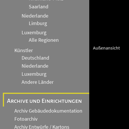
Saarland
Niederlande
Limburg
Luxemburg
Alle Regionen
Außenansicht
Künstler
Deutschland
Niederlande
Luxemburg
Andere Länder
Archive und Einrichtungen
Archiv Gebäudedokumentation
Fotoarchiv
Archiv Entwürfe / Kartons