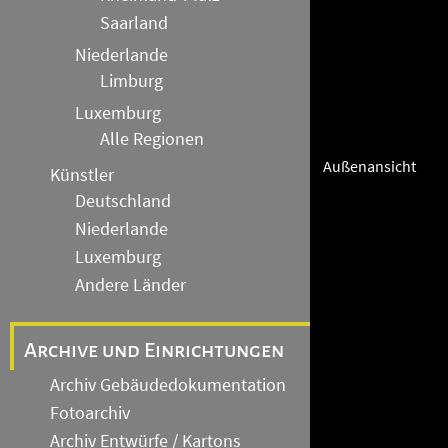
Saarland
Niederlande
Limburg
Luxemburg
Alle Regionen
Außenansicht
Künstler
Deutschland
Niederlande
Luxemburg
Andere Länder
Archive und Einrichtungen
Archiv Gebäudedokumentation
Fotoarchiv
Archiv Entwürfe / Kartons