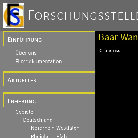
Forschungsstelle
Baar-Wand
Einführung
Grundriss
Über uns
Filmdokumentation
Aktuelles
Erhebung
Gebiete
Deutschland
Nordrhein-Westfalen
Rheinland-Pfalz