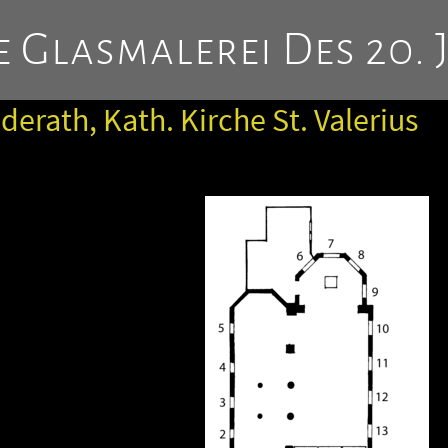
 Glasmalerei Des 20. 
erath, Kath. Kirche St. Valerius