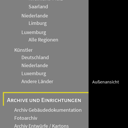
Saarland
Niederlande
Limburg
Luxemburg
Alle Regionen
Künstler
Deutschland
Niederlande
Luxemburg
Andere Länder
Außenansicht
Archive und Einrichtungen
Archiv Gebäudedokumentation
Fotoarchiv
Archiv Entwürfe / Kartons