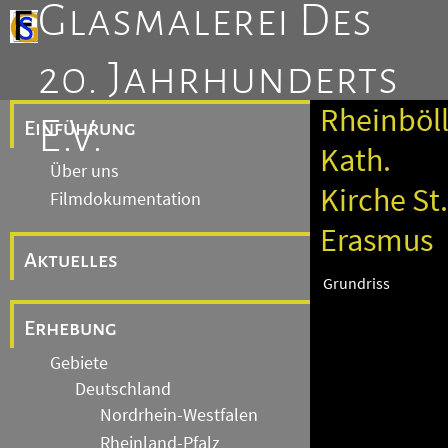
Glasmalerei Des
20. Jahrhunderts
Rheinböl
E.V.
Einführung
Kath.
Über uns
Kirche St.
Filmdokumentation
Erasmus
Aktuelles
Grundriss
Erhebung
Gebiete
Deutschland
Nordrhein-Westfalen
Rheinland-Pfalz