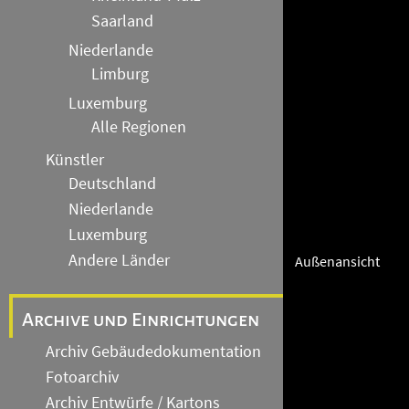
Saarland
Niederlande
Limburg
Luxemburg
Alle Regionen
Künstler
Deutschland
Niederlande
Luxemburg
Andere Länder
Außenansicht
Archive und Einrichtungen
Archiv Gebäudedokumentation
Fotoarchiv
Archiv Entwürfe / Kartons