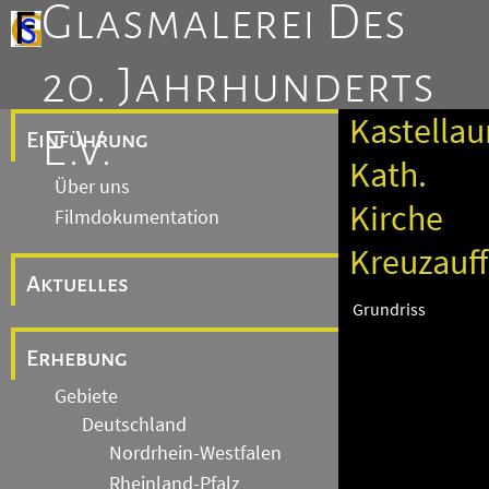
Glasmalerei Des
20. Jahrhunderts
Kastellau
E.V.
Einführung
Kath.
Über uns
Kirche
Filmdokumentation
Kreuzauf
Aktuelles
Grundriss
Erhebung
Gebiete
Deutschland
Nordrhein-Westfalen
Rheinland-Pfalz