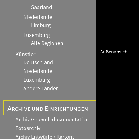
Saarland
Niederlande
Limburg
Luxemburg
Alle Regionen
Außenansicht
Künstler
Deutschland
Niederlande
Luxemburg
Andere Länder
Archive und Einrichtungen
Archiv Gebäudedokumentation
Fotoarchiv
Archiv Entwürfe / Kartons