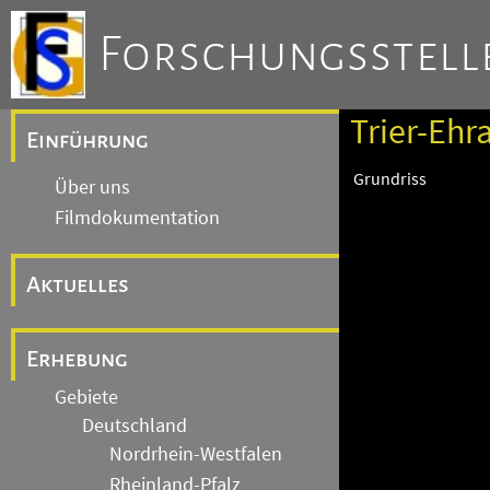
Forschungsstelle
Trier-Ehr
Einführung
Grundriss
Über uns
Filmdokumentation
Aktuelles
Erhebung
Gebiete
Deutschland
Nordrhein-Westfalen
Rheinland-Pfalz