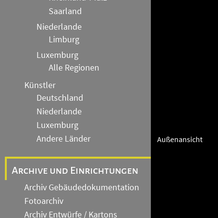
Saarland
Niederlande
Limburg
Luxemburg
Alle Regionen
Künstler
Deutschland
Niederlande
Luxemburg
Andere Länder
Außenansicht
Archive und Einrichtungen
Archiv Gebäudedokumentation
Fotoarchiv
Archiv Entwürfe / Kartons