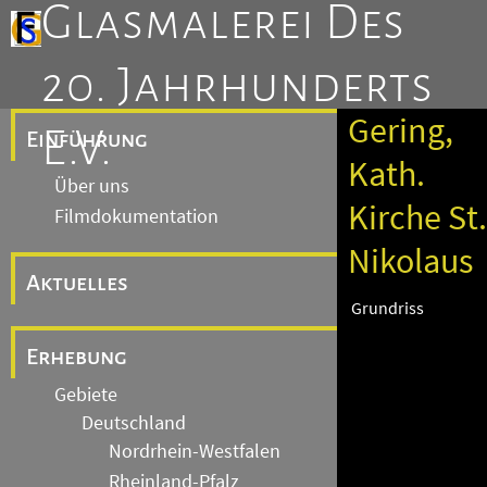
Glasmalerei Des
20. Jahrhunderts
Gering,
E.V.
Einführung
Kath.
Über uns
Kirche St.
Filmdokumentation
Nikolaus
Aktuelles
Grundriss
Erhebung
Gebiete
Deutschland
Nordrhein-Westfalen
Rheinland-Pfalz