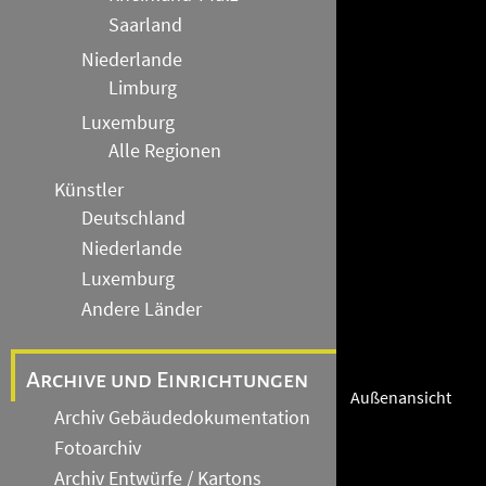
Saarland
Niederlande
Limburg
Luxemburg
Alle Regionen
Künstler
Deutschland
Niederlande
Luxemburg
Andere Länder
Archive und Einrichtungen
Außenansicht
Archiv Gebäudedokumentation
Fotoarchiv
Archiv Entwürfe / Kartons