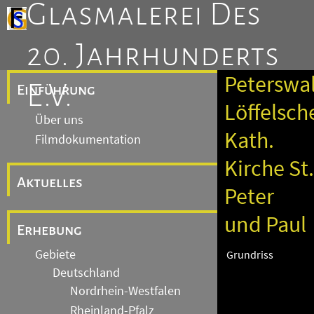
Glasmalerei Des
20. Jahrhunderts
Peterswa
E.V.
Einführung
Löffelsch
Über uns
Kath.
Filmdokumentation
Kirche St.
Aktuelles
Peter
und Paul
Erhebung
Gebiete
Grundriss
Deutschland
Nordrhein-Westfalen
Rheinland-Pfalz