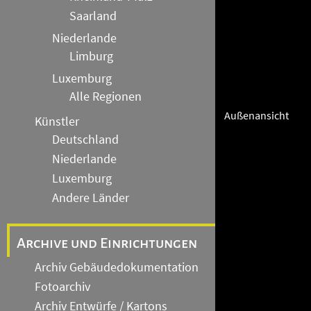
Saarland
Niederlande
Limburg
Luxemburg
Alle Regionen
Außenansicht
Künstler
Deutschland
Niederlande
Luxemburg
Andere Länder
Archive und Einrichtungen
Archiv Gebäudedokumentation
Fotoarchiv
Archiv Entwürfe / Kartons