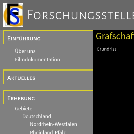
Forschungsstelle
Grafschaf
Einführung
Grundriss
Über uns
Filmdokumentation
Aktuelles
Erhebung
Gebiete
Deutschland
Nordrhein-Westfalen
Rheinland-Pfalz