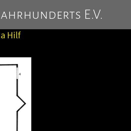
Jahrhunderts E.V.
 Hilf