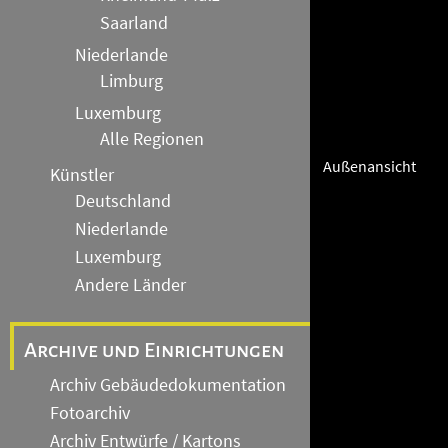
Saarland
Niederlande
Limburg
Luxemburg
Alle Regionen
Außenansicht
Künstler
Deutschland
Niederlande
Luxemburg
Andere Länder
Archive und Einrichtungen
Archiv Gebäudedokumentation
Fotoarchiv
Archiv Entwürfe / Kartons