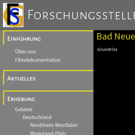
Forschungsstelle
Bad Neuen
Einführung
Grundriss
Über uns
Filmdokumentation
Aktuelles
Erhebung
Gebiete
Deutschland
Nordrhein-Westfalen
Rheinland-Pfalz