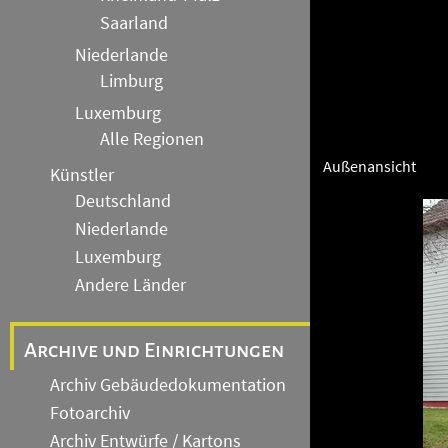
Saarland
Niederlande
Limburg
Luxemburg
Alle Regionen
Außenansicht
Künstler
Deutschland
Niederlande
Luxemburg
Andere Länder
Archive und Einrichtungen
Archiv Gebäudedokumentation
Fotoarchiv
Archiv Entwürfe / Kartons