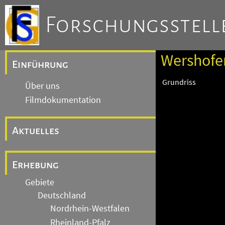
Forschungsstelle
Wershofe
Einführung
Grundriss
Über uns
Filmdokumentation
Aktuelles
Erhebung
Gebiete
Deutschland
Nordrhein-Westfalen
Rheinland-Pfalz