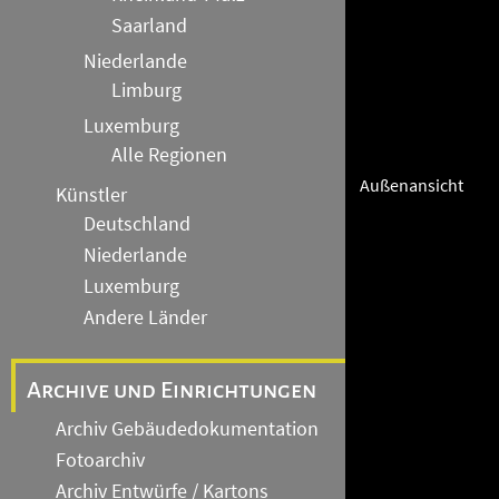
Saarland
Niederlande
Limburg
Luxemburg
Alle Regionen
Außenansicht
Künstler
Deutschland
Niederlande
Luxemburg
Andere Länder
Archive und Einrichtungen
Archiv Gebäudedokumentation
Fotoarchiv
Archiv Entwürfe / Kartons