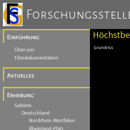
Forschungsstelle
Höchstber
Einführung
Grundriss
Über uns
Filmdokumentation
Aktuelles
Erhebung
Gebiete
Deutschland
Nordrhein-Westfalen
Rheinland-Pfalz