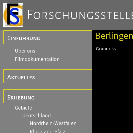
Forschungsstelle
Berlingen
Einführung
Grundriss
Über uns
Filmdokumentation
Aktuelles
Erhebung
Gebiete
Deutschland
Nordrhein-Westfalen
Rheinland-Pfalz