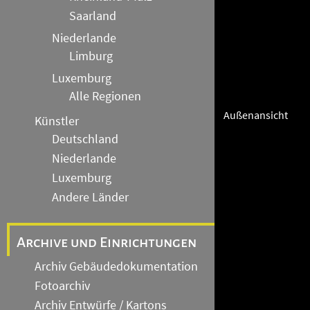
Saarland
Niederlande
Limburg
Luxemburg
Alle Regionen
Außenansicht
Künstler
Deutschland
Niederlande
Luxemburg
Andere Länder
Archive und Einrichtungen
Archiv Gebäudedokumentation
Fotoarchiv
Archiv Entwürfe / Kartons