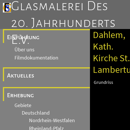
Glasmalerei Des
20. Jahrhunderts
Dahlem,
E.V.
Einführung
Kath.
Über uns
Kirche St.
Filmdokumentation
Lambert
Aktuelles
Grundriss
Erhebung
Gebiete
Deutschland
Nordrhein-Westfalen
Rheinland-Pfalz