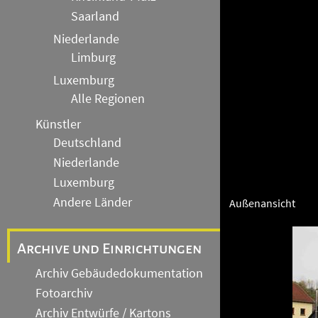
Saarland
Niederlande
Limburg
Luxemburg
Alle Regionen
Künstler
Deutschland
Niederlande
Luxemburg
Andere Länder
Außenansicht
Archive und Einrichtungen
Archiv Gebäudedokumentation
Fotoarchiv
Archiv Entwürfe / Kartons