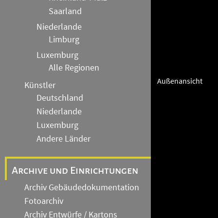
Saarland
Niederlande
Limburg
Luxemburg
Alle Regionen
Außenansicht
Künstler
Deutschland
Niederlande
Luxemburg
Andere Länder
Archive und Einrichtungen
Archiv Gebäudedokumentation
Fotoarchiv
Archiv Entwürfe / Kartons