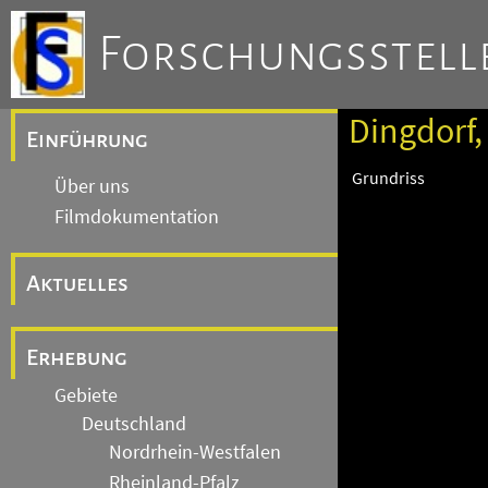
Forschungsstelle
Dingdorf,
Einführung
Grundriss
Über uns
Filmdokumentation
Aktuelles
Erhebung
Gebiete
Deutschland
Nordrhein-Westfalen
Rheinland-Pfalz