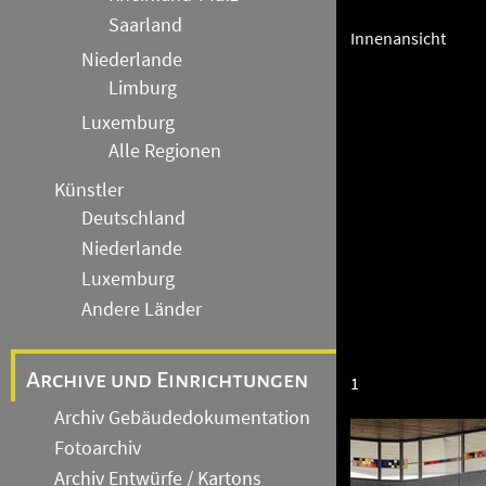
Saarland
Innenansicht
Niederlande
Limburg
Luxemburg
Alle Regionen
Künstler
Deutschland
Niederlande
Luxemburg
Andere Länder
Archive und Einrichtungen
1
Archiv Gebäudedokumentation
Fotoarchiv
Archiv Entwürfe / Kartons