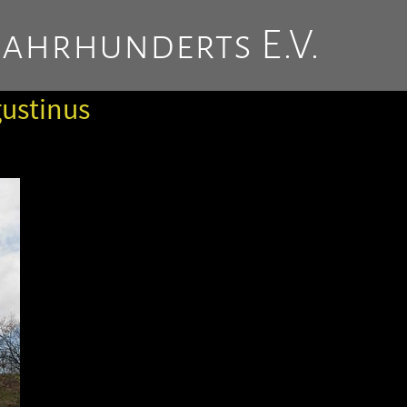
Jahrhunderts E.V.
gustinus