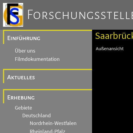
Forschungsstelle
Saarbrück
Einführung
Außenansicht
Über uns
Filmdokumentation
Aktuelles
Erhebung
Gebiete
Deutschland
Nordrhein-Westfalen
Rheinland-Pfalz