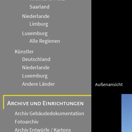
Saarland
Niederlande
Limburg
Luxemburg
Alle Regionen
Künstler
Deutschland
Niederlande
Luxemburg
Andere Länder
Außenansicht
Archive und Einrichtungen
Archiv Gebäudedokumentation
Fotoarchiv
Archiv Entwürfe / Kartons