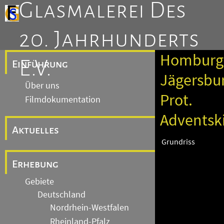
Glasmalerei Des
20. Jahrhunderts
Homburg
E.V.
Einführung
Jägersbu
Über uns
Prot.
Filmdokumentation
Adventsk
Aktuelles
Grundriss
Erhebung
Gebiete
Deutschland
Nordrhein-Westfalen
Rheinland-Pfalz