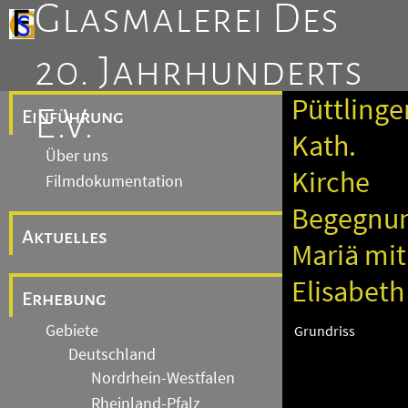
Glasmalerei Des
20. Jahrhunderts
Püttlinge
E.V.
Einführung
Kath.
Über uns
Kirche
Filmdokumentation
Begegnu
Aktuelles
Mariä mit
Elisabeth
Erhebung
Gebiete
Grundriss
Deutschland
Nordrhein-Westfalen
Rheinland-Pfalz