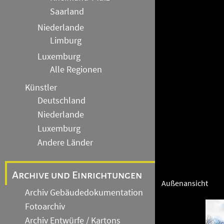
Saarland
Niederlande
Limburg
Luxemburg
Alle Regionen
Künstler
Deutschland
Niederlande
Luxemburg
Andere Länder
Archive und Einrichtungen
Außenansicht
Archiv Gebäudedokumentation
Fotoarchiv
Archiv Entwürfe / Kartons