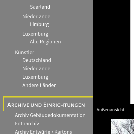
Saarland
Niederlande
Limburg
Luxemburg
Alle Regionen
Künstler
Deutschland
Niederlande
Luxemburg
Andere Länder
Archive und Einrichtungen
Außenansicht
Archiv Gebäudedokumentation
Fotoarchiv
Archiv Entwürfe / Kartons