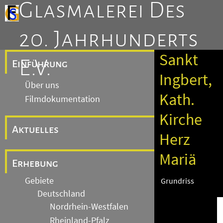
Glasmalerei Des
20. Jahrhunderts
Sankt
E.V.
Einführung
Ingbert,
Über uns
Kath.
Filmdokumentation
Kirche
Aktuelles
Herz
Mariä
Erhebung
Gebiete
Grundriss
Deutschland
Nordrhein-Westfalen
Rheinland-Pfalz