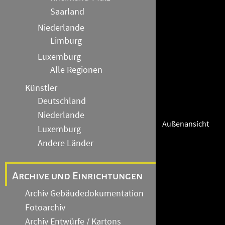
Saarland
Niederlande
Limburg
Luxemburg
Alle Regionen
Künstler
Deutschland
Niederlande
Außenansicht
Luxemburg
Andere Länder
Archive und Einrichtungen
Archiv Gebäudedokumentation
Fotoarchiv
Archiv Entwürfe / Kartons