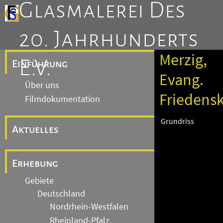
Glasmalerei Des
20. Jahrhunderts
Merzig,
E.V.
Einführung
Evang.
Über uns
Friedensk
Filmdokumentation
Grundriss
Aktuelles
Erhebung
Gebiete
Deutschland
Nordrhein-Westfalen
Rheinland-Pfalz