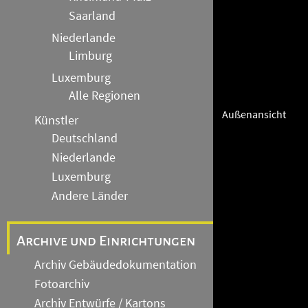
Saarland
Niederlande
Limburg
Luxemburg
Alle Regionen
Außenansicht
Künstler
Deutschland
Niederlande
Luxemburg
Andere Länder
Archive und Einrichtungen
Archiv Gebäudedokumentation
Fotoarchiv
Archiv Entwürfe / Kartons