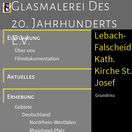
Glasmalerei Des
20. Jahrhunderts
Lebach-
E.V.
Einführung
Falscheid
Über uns
Kath.
Filmdokumentation
Kirche St.
Aktuelles
Josef
Grundriss
Erhebung
Gebiete
Deutschland
Nordrhein-Westfalen
Rheinland-Pfalz