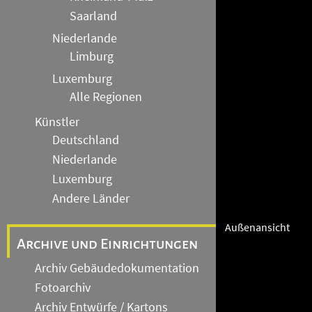
Saarland
Niederlande
Limburg
Luxemburg
Alle Regionen
Künstler
Deutschland
Niederlande
Luxemburg
Andere Länder
Außenansicht
Archive und Einrichtungen
Archiv Gebäudedokumentation
Fotoarchiv
Archiv Entwürfe / Kartons