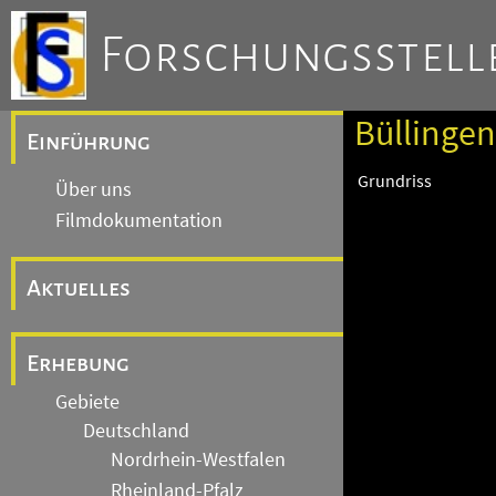
Forschungsstelle
Büllingen 
Einführung
Grundriss
Über uns
Filmdokumentation
Aktuelles
Erhebung
Gebiete
Deutschland
Nordrhein-Westfalen
Rheinland-Pfalz