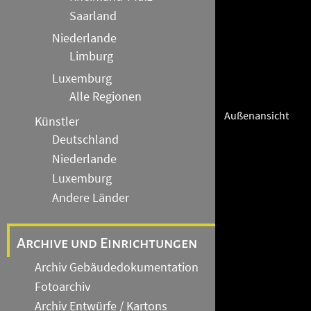
Saarland
Niederlande
Limburg
Luxemburg
Alle Regionen
Außenansicht
Künstler
Deutschland
Niederlande
Luxemburg
Andere Länder
Archive und Einrichtungen
Archiv Gebäudedokumentation
Fotoarchiv
Archiv Entwürfe / Kartons