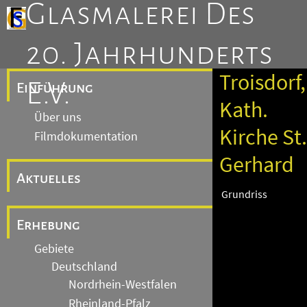
Glasmalerei Des
20. Jahrhunderts
Troisdorf,
E.V.
Einführung
Kath.
Über uns
Kirche St.
Filmdokumentation
Gerhard
Aktuelles
Grundriss
Erhebung
Gebiete
Deutschland
Nordrhein-Westfalen
Rheinland-Pfalz