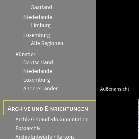
Saarland
Niederlande
Limburg
Luxemburg
Alle Regionen
Künstler
Deutschland
Niederlande
Luxemburg
Andere Länder
Außenansicht
Archive und Einrichtungen
Archiv Gebäudedokumentation
Fotoarchiv
Archiv Entwürfe / Kartons