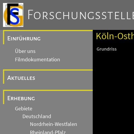
Forschungsstelle
Köln-Osth
Einführung
Grundriss
Über uns
Filmdokumentation
Aktuelles
Erhebung
Gebiete
Deutschland
Nordrhein-Westfalen
Rheinland-Pfalz