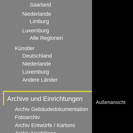
Saarland
Niederlande
Limburg
Luxemburg
Alle Regionen
Künstler
Deutschland
Niederlande
Luxemburg
Andere Länder
Archive und Einrichtungen
Außenansicht
Archiv Gebäudedokumentation
Fotoarchiv
Archiv Entwürfe / Kartons